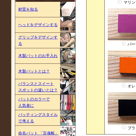
マリン
材質を知る
ヘッドをデザインする
グリップをデザインす
る
パー
木製バットのお手入れ
木製バットとは？
バランスとスイート
オレ
スポットの違いとは？
バットのカラーで
人気者に
バッティングスタイル
で考える
ブラ
命名バット 「言魂帳」