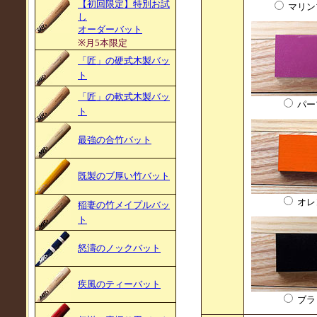
【初回限定】特別お試
マリン
し
オーダーバット
※月5本限定
「匠」の硬式木製バッ
ト
「匠」の軟式木製バッ
パー
ト
最強の合竹バット
既製のブ厚い竹バット
オレ
稲妻の竹メイプルバッ
ト
怒濤のノックバット
疾風のティーバット
ブラ