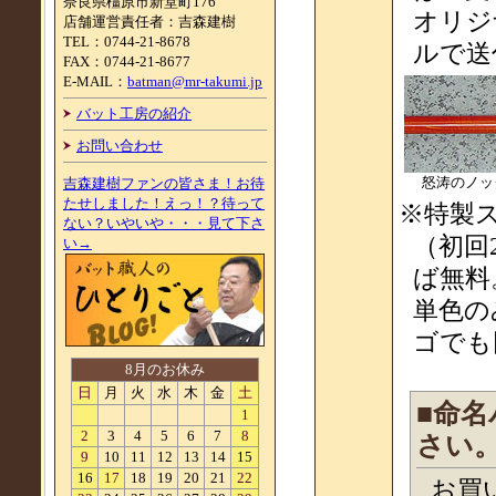
奈良県橿原市新堂町176
オリジ
店舗運営責任者：吉森建樹
TEL：0744-21-8678
ルで送
FAX：0744-21-8677
E-MAIL：
batman@mr-takumi.jp
バット工房の紹介
お問い合わせ
怒涛のノッ
吉森建樹ファンの皆さま！お待
たせしました！えっ！？待って
※特製
ない？いやいや・・・見て下さ
（初回
い→
ば無料
単色の
ゴでも
8月のお休み
日
月
火
水
木
金
土
■命
1
2
3
4
5
6
7
8
さい
9
10
11
12
13
14
15
16
17
18
19
20
21
22
お買