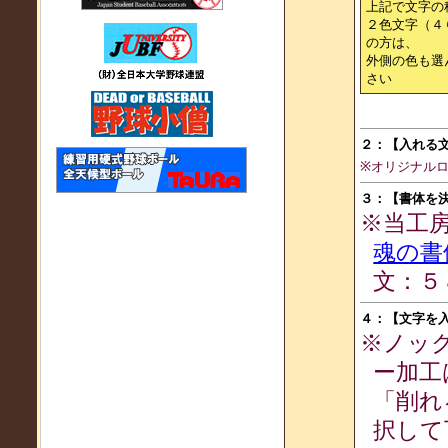
上記で文字の
２色文字（４
の方は、
外側の色も選
さい
２：【入れる
※オリジナル
３：【書体を
※当工
魂の書
文：５
４：【文字を
※ノッ
ー加工
「削れ
択して