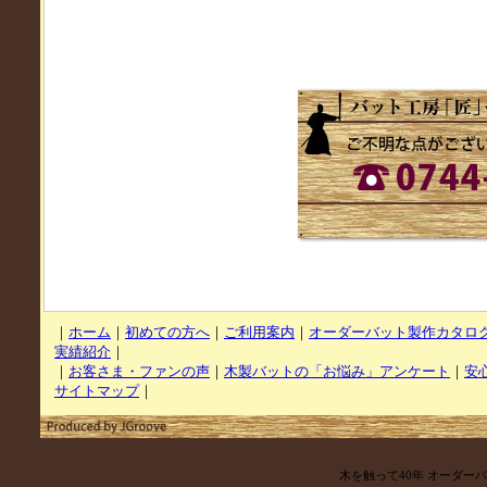
｜
ホーム
｜
初めての方へ
｜
ご利用案内
｜
オーダーバット製作カタロ
実績紹介
｜
｜
お客さま・ファンの声
｜
木製バットの「お悩み」アンケート
｜
安
サイトマップ
｜
木を触って40年 オーダー