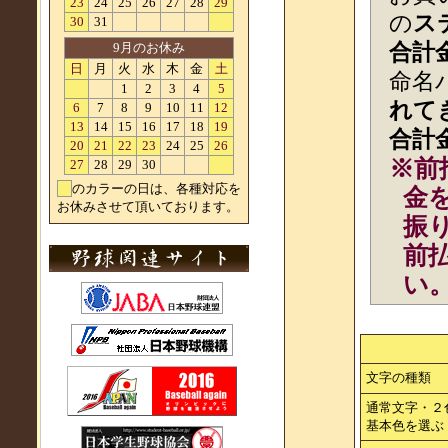
23
24
25
26
27
28
29
の
ス
30
31
9月のお休み
合計
日
月
火
水
木
金
土
命名
1
2
3
4
5
れて
6
7
8
9
10
11
12
13
14
15
16
17
18
19
合計
20
21
22
23
24
25
26
※前
27
28
29
30
黄
のカラーの日は、各種対応を
金
お休みさせて頂いております。
振
前
い
文字の種類
通常文字・２
基本色を選ぶ