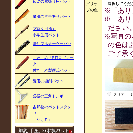
伝説の素振り用バット
グリッ
※「あり
プの色
魔法の片手振りバット
※「あり
ださい
プロを目指す
小学生用バット
※写真の
の色は
特注フルオーダーバッ
ト
ご了承
「匠」の「BFJロゴマー
ク
付き」木製硬式バット
愛用の復刻バット
クリアー（
必勝の直角トンボ
吉野桧のバットスタン
ド
「かけ丸」