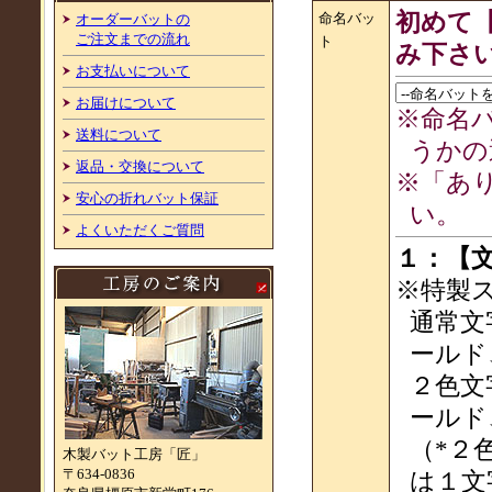
初めて
命名バッ
オーダーバットの
ご注文までの流れ
ト
み下さ
お支払いについて
お届けについて
※命名
送料について
うかの
返品・交換について
※「あ
安心の折れバット保証
い。
よくいただくご質問
１：【
※特製
通常文
ールド
２色文
ールド
（*２
木製バット工房「匠」
〒634-0836
は１文