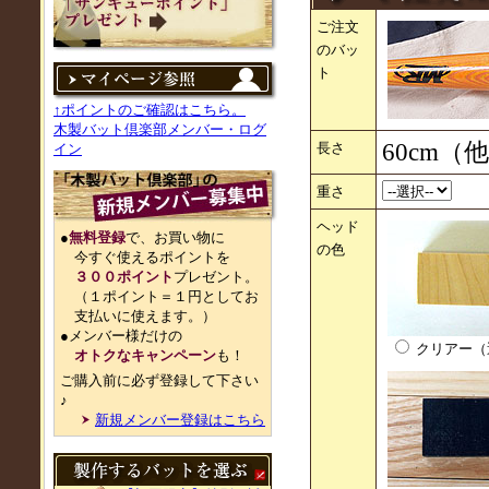
ご注文
のバッ
ト
↑ポイントのご確認はこちら。
木製バット倶楽部メンバー・ログ
60cm
長さ
イン
重さ
ヘッド
●
無料登録
で、お買い物に
の色
今すぐ使えるポイントを
３００ポイント
プレゼント。
（１ポイント＝１円としてお
支払いに使えます。）
●メンバー様だけの
クリアー（
オトクなキャンペーン
も！
ご購入前に必ず登録して下さい
♪
新規メンバー登録はこちら