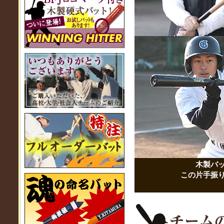
木製バ
この片手振