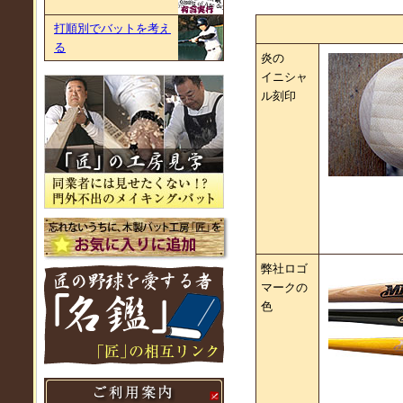
打順別でバットを考え
る
炎の
イニシャ
ル刻印
弊社ロゴ
マークの
色