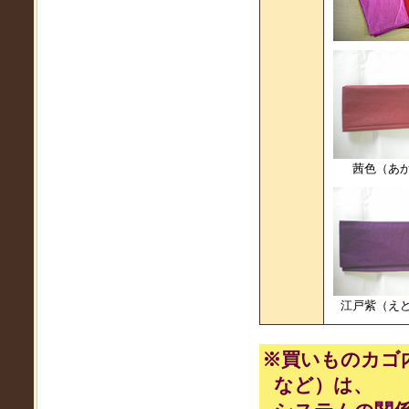
茜色（あ
江戸紫（え
※買いものカゴ
など）は、