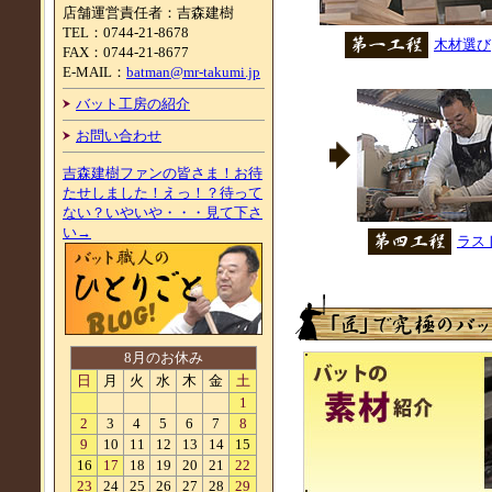
店舗運営責任者：吉森建樹
TEL：0744-21-8678
木材選び
FAX：0744-21-8677
E-MAIL：
batman@mr-takumi.jp
バット工房の紹介
お問い合わせ
吉森建樹ファンの皆さま！お待
たせしました！えっ！？待って
ない？いやいや・・・見て下さ
い→
ラス
8月のお休み
日
月
火
水
木
金
土
1
2
3
4
5
6
7
8
9
10
11
12
13
14
15
16
17
18
19
20
21
22
23
24
25
26
27
28
29