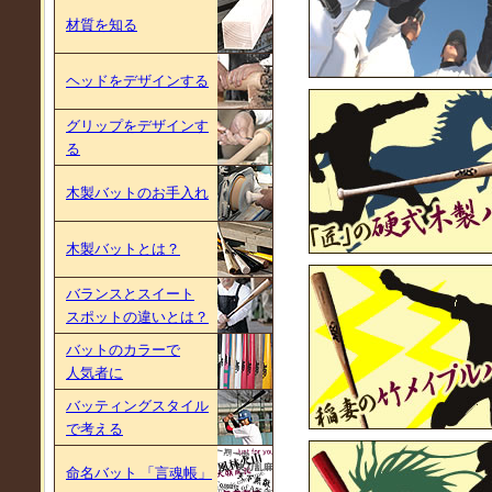
材質を知る
ヘッドをデザインする
グリップをデザインす
る
木製バットのお手入れ
木製バットとは？
バランスとスイート
スポットの違いとは？
バットのカラーで
人気者に
バッティングスタイル
で考える
命名バット 「言魂帳」