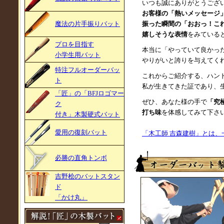
いつも誠にありがとうござ
お客様の「熱いメッセージ
魔法の片手振りバット
振った瞬間の「おおっ！こ
嬉しそうな表情
をみている
プロを目指す
本当に「やっていて良かっ
小学生用バット
やりがいと誇りを与えてく
特注フルオーダーバッ
これからご紹介する、ハン
ト
私が生きてきた証であり、
「匠」の「BFJロゴマー
ぜひ、あなた様の手で
「究
ク
打ち味
を体感してみて下さ
付き」木製硬式バット
愛用の復刻バット
「木工師 吉森建樹」とは、
必勝の直角トンボ
吉野桧のバットスタン
ド
「かけ丸」