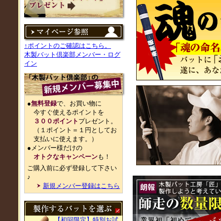
↑ポイントのご確認はこちら。
木製バット倶楽部メンバー・ログ
イン
●
無料登録
で、お買い物に
今すぐ使えるポイントを
３００ポイント
プレゼント。
（１ポイント＝１円としてお
支払いに使えます。）
●メンバー様だけの
オトクなキャンペーン
も！
ご購入前に必ず登録して下さい
♪
新規メンバー登録はこちら
【初回限定】特別お試