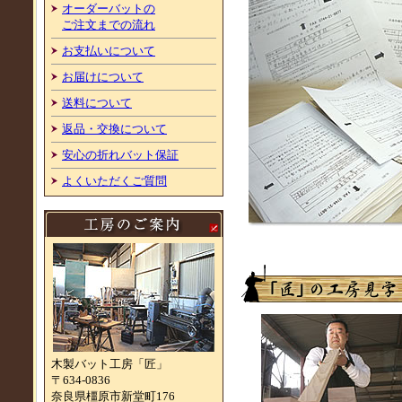
オーダーバットの
ご注文までの流れ
お支払いについて
お届けについて
送料について
返品・交換について
安心の折れバット保証
よくいただくご質問
木製バット工房「匠」
〒634-0836
奈良県橿原市新堂町176