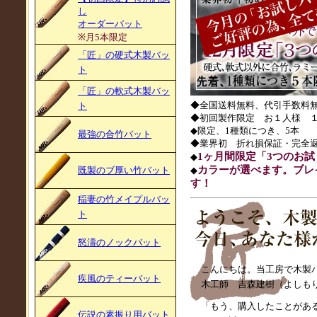
し
オーダーバット
※月5本限定
「匠」の硬式木製バッ
ト
「匠」の軟式木製バッ
◆全国送料無料、代引手数料
ト
◆初回製作限定 お１人様 
◆限定、1種類につき、5本
最強の合竹バット
◆業界初 折れ損保証・完全
1ヶ月間限定「3つのお
◆
カラーが選べます。ブレ
既製のブ厚い竹バット
◆
す！
稲妻の竹メイプルバッ
ト
怒濤のノックバット
こんにちは。当工房で木製
疾風のティーバット
木工師 吉森建樹（よしも
「もう、購入したことがあ
伝説の素振り用バット