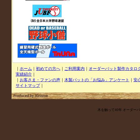
｜
ホーム
｜
初めての方へ
｜
ご利用案内
｜
オーダーバット製作カタロ
実績紹介
｜
｜
お客さま・ファンの声
｜
木製バットの「お悩み」アンケート
｜
安
サイトマップ
｜
木を触って40年 オーダー